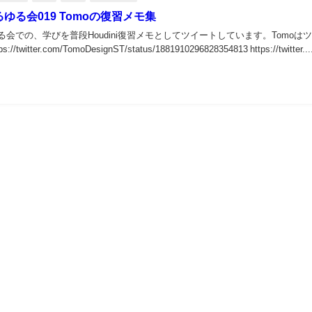
iゆるゆる会019 Tomoの復習メモ集
ゆるゆる会での、学びを普段Houdini復習メモとしてツイートしています。To
/twitter.com/TomoDesignST/status/1881910296828354813 https://twitter...