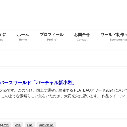
めに
ホーム
プロフィール
お問合せ
ワールド制作
ut
Home
Profile
Contact
Sponsorshi
rメタバースワールド「バーチャル新小岩」
omoです。このたび、国土交通省が主催する PLATEAUアワード2024 におい
のような素晴らしい賞をいただき、大変光栄に思います。 作品タイトル: 「バーチャル新
lybevel
Join
Line
Quaternion