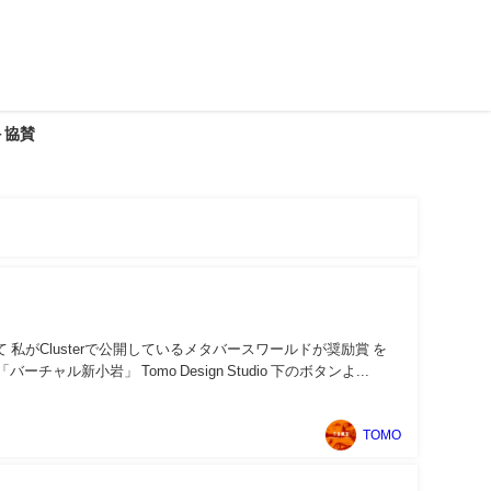
＋協賛
p
て 私がClusterで公開しているメタバースワールドが奨励賞 を
小岩」 Tomo Design Studio 下のボタンよ...
TOMO