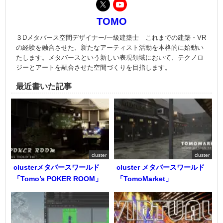
TOMO
３Dメタバース空間デザイナー/一級建築士 これまでの建築・VR
の経験を融合させた、新たなアーティスト活動を本格的に始動い
たします。メタバースという新しい表現領域において、テクノロ
ジーとアートを融合させた空間づくりを目指します。
最近書いた記事
cluster
cluster
clusterメタバースワールド
cluster メタバースワールド
「Tomo’s POKER ROOM」
「TomoMarket」