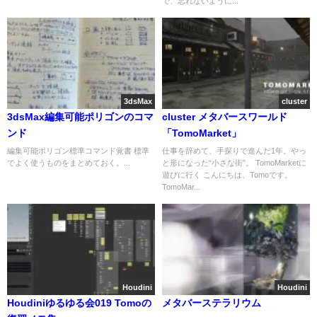
で、忘れないように...
3dsMax
cluster
3dsMax編集可能ポリゴンのコマ
cluster メタバースワールド
ンド
「TomoMarket」
編集可能ポリゴン標準コマンド覚書 標準
仕事を辞めて、手探りで進んだ1年。やっ
でよく使うものをまとめておく。...
と形になった“小さな街”。 TomoMarketに
遊びに行く こんにちは、Tomoです。
TomoMar...
Houdini
Houdini
Houdiniゆるゆる会019 Tomoの
メタバーステラリウム