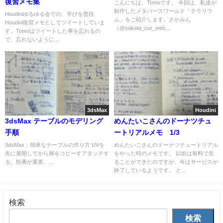
復習メモ集
こんにちは、Tomoです。 今回は、私達が
制作したメタバースワールド「テラリウ
Houdiniゆるゆる会での、学びを普段
ム」をご紹介します。さかみん
Houdini復習メモとしてツイートしていま
（@sakata_our_web...
す。Tomoはツイートした事を忘れるの
で、忘れないように...
3dsMax
Houdini
3dsMax テーブルのモデリング
めんたいこさんのドーナツチュ
手順
ートリアルメモ 1/3
3dsMax：簡単なテーブルの作り方 UVを
めんたいこさんのドーナツチュートリアル
先に展開してから脚をコピーすアタッチす
をやった時のメモです。 以前は有料で見
る。順番が重要。...
ることができたのですが、今はサービスが
終了しているようです。 と...
検索
検索