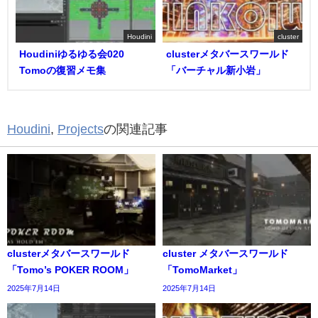
Houdini
cluster
Houdiniゆるゆる会020
clusterメタバースワールド
Tomoの復習メモ集
「バーチャル新小岩」
Houdini
,
Projects
の関連記事
clusterメタバースワールド
cluster メタバースワールド
「Tomo’s POKER ROOM」
「TomoMarket」
2025年7月14日
2025年7月14日