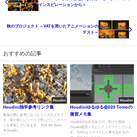
インスピレーションから～
秋のプロジェクト ～VATを用いたアニメーションの
テスト～
おすすめの記事
Houdini
Houdini
Houdini独学参考リンク集
Houdiniゆるゆる会020 Tomoの
復習メモ集
勉強の際に参考になったリンクのメモで
す。何か新しいソースで学んだらこのペー
Houdiniゆるゆる会での、学びを普段
ジを更新していきます。 Kick the Base
Houdini復習メモとしてツイートしていま
▼Houdin...
す。Tomoはツイートした事を忘れるの