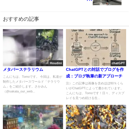
おすすめの記事
Houdini
chatGPT
メタバーステラリウム
ChatGPTとの対話でブログを作
成：ブログ執筆の新アプローチ
こんにちは、Tomoです。 今回は、私達が
制作したメタバースワールド「テラリウ
注）この記事は画像を含めほぼ80％くら
ム」をご紹介します。さかみん
いがChatGPTによって書かれています。
（@sakata_our_web...
こんにちは、Tomoです！日々、ディスプ
レイを見つめ続ける生...