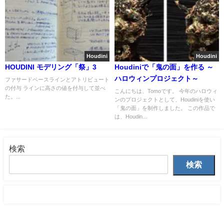
Houdini
Houdini
HOUDINI モデリング「祭」3
Houdiniで「鬼の面」を作る ～
ハロウィンプロジェクト～
ファサードベースラインとアトリビュート
の付与 ラインに高さの値を付与して並べ
こんにちは、Tomoです。 今年のハロウィ
た。...
ンのプロジェクトとして、Houdiniを使い
「鬼の面」を制作しました。 この作品で
は、Houdin...
検索
検索