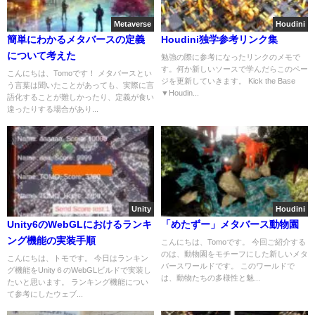
Metaverse
Houdini
簡単にわかるメタバースの定義
Houdini独学参考リンク集
について考えた
勉強の際に参考になったリンクのメモで
す。何か新しいソースで学んだらこのペー
こんにちは、Tomoです！ メタバースとい
ジを更新していきます。 Kick the Base
う言葉は聞いたことがあっても、実際に言
▼Houdin...
語化することが難しかったり、定義が食い
違ったりする場合があり...
Unity
Houdini
Unity6のWebGLにおけるランキ
「めたずー」メタバース動物園
ング機能の実装手順
こんにちは、Tomoです。 今回ご紹介する
のは、動物園をモチーフにした新しいメタ
こんにちは、トモです。 今日はランキン
バースワールドです。 このワールドで
グ機能をUnity６のWebGLビルドで実装し
は、動物たちの多様性と魅...
たいと思います。 ランキング機能につい
て参考にしたウェブ...