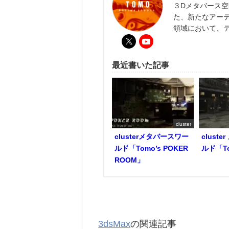
３Dメタバース空
た、新たなアー
領域において、
最近書いた記事
cluster
clusterメタバースワー
clust
ルド「Tomo’s POKER
ルド「To
ROOM」
3dsMax
の関連記事