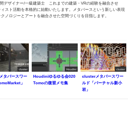
間デザイナー/一級建築士 これまでの建築・VRの経験を融合させ
ティスト活動を本格的に始動いたします。メタバースという新しい表現
テクノロジーとアートを融合させた空間づくりを目指します。
cluster
Houdini
cluster
er メタバースワー
Houdiniゆるゆる会020
clusterメタバースワー
moMarket」
Tomoの復習メモ集
ルド「バーチャル新小
岩」