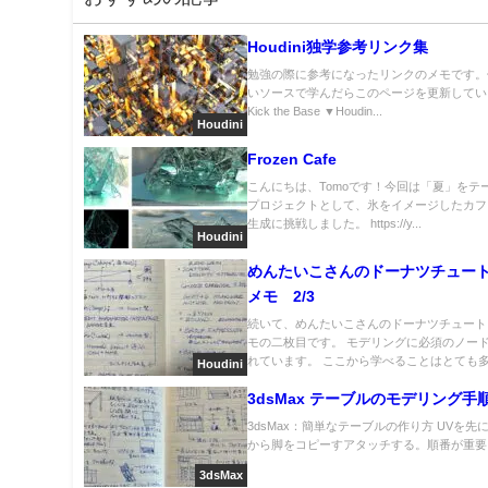
Houdini独学参考リンク集
勉強の際に参考になったリンクのメモです。
いソースで学んだらこのページを更新してい
Kick the Base ▼Houdin...
Houdini
Frozen Cafe
こんにちは、Tomoです！今回は「夏」をテ
プロジェクトとして、氷をイメージしたカフ
生成に挑戦しました。 https://y...
Houdini
めんたいこさんのドーナツチュー
メモ 2/3
続いて、めんたいこさんのドーナツチュート
モの二枚目です。 モデリングに必須のノー
れています。 ここから学べることはとても多.
Houdini
3dsMax テーブルのモデリング手
3dsMax：簡単なテーブルの作り方 UVを先
から脚をコピーすアタッチする。順番が重要。.
3dsMax