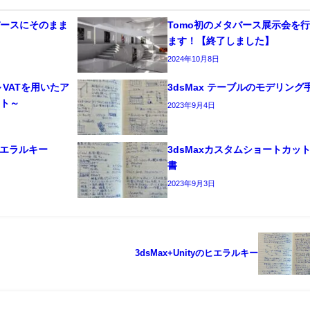
バースにそのまま
Tomo初のメタバース展示会を
ます！【終了しました】
2024年10月8日
VATを用いたア
3dsMax テーブルのモデリング
スト～
2023年9月4日
のヒエラルキー
3dsMaxカスタムショートカッ
書
2023年9月3日
3dsMax+Unityのヒエラルキー