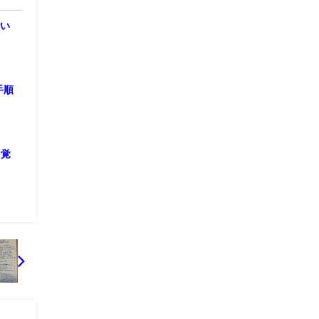
行い
手順
ト覚