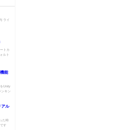
与 ライ
書
ョートカ
フォルト
グ機能
nity
ランキン
リアル
った時
のです
.