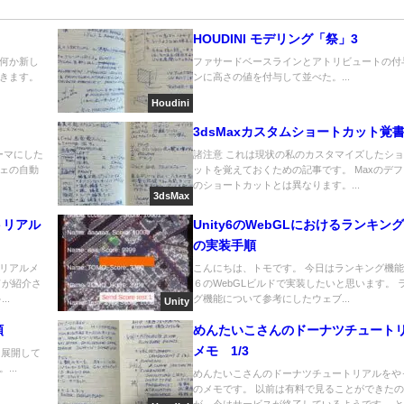
HOUDINI モデリング「祭」3
何か新し
ファサードベースラインとアトリビュートの付
きます。
ンに高さの値を付与して並べた。...
Houdini
3dsMaxカスタムショートカット覚
ーマにした
諸注意 これは現状の私のカスタマイズしたシ
ェの自動
ットを覚えておくための記事です。 Maxのデ
のショートカットとは異なります。...
3dsMax
トリアル
Unity6のWebGLにおけるランキン
の実装手順
リアルメ
こんにちは、トモです。 今日はランキング機能をU
ドが紹介さ
６のWebGLビルドで実装したいと思います。 
..
グ機能について参考にしたウェブ...
Unity
順
めんたいこさんのドーナツチュート
メモ 1/3
に展開して
..
めんたいこさんのドーナツチュートリアルをや
のメモです。 以前は有料で見ることができた
が、今はサービスが終了しているようです。 と..