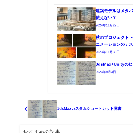
建築モデルはメタ
使えない？
2024年11月22日
秋のプロジェクト ～
ニメーションのテ
2023年11月30日
3dsMax+Unity
2023年9月3日
3dsMaxカスタムショートカット覚書
おすすめの記事